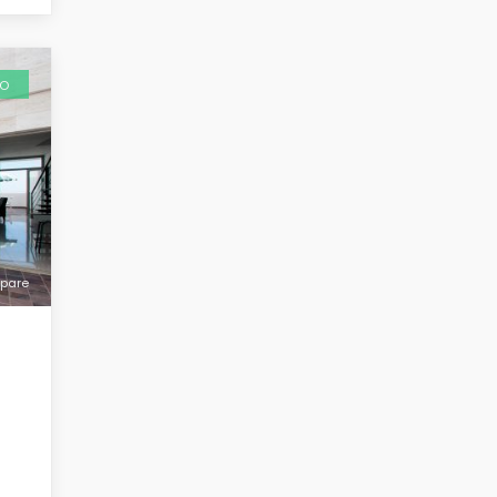
DO
pare