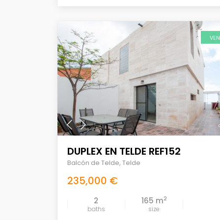
VE
DUPLEX EN TELDE REF152
Balcón de Telde
,
Telde
235,000 €
2
2
165 m
baths
size