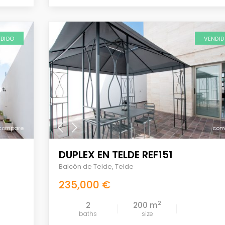
NDIDO
VENDI
compare
com
DUPLEX EN TELDE REF151
Balcón de Telde
,
Telde
235,000 €
2
2
200 m
baths
size