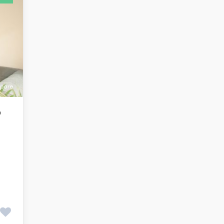
pare
O