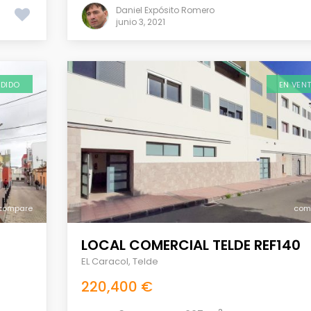
Daniel Expósito Romero
junio 3, 2021
NDIDO
EN VEN
compare
com
LOCAL COMERCIAL TELDE REF140
EL Caracol
,
Telde
220,400 €