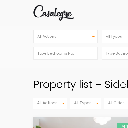
All Actions
All Types
Property list – Sid
All Actions
All Types
All Cities
VE