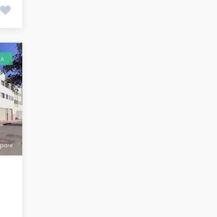
TA
pare