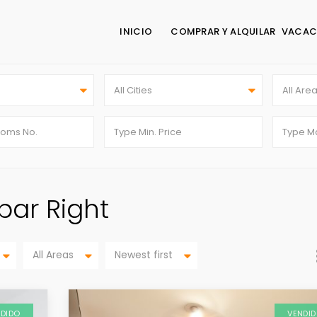
INICIO
COMPRAR Y ALQUILAR
VACAC
All Cities
All Are
ebar Right
All Areas
Newest first
NDIDO
VENDI