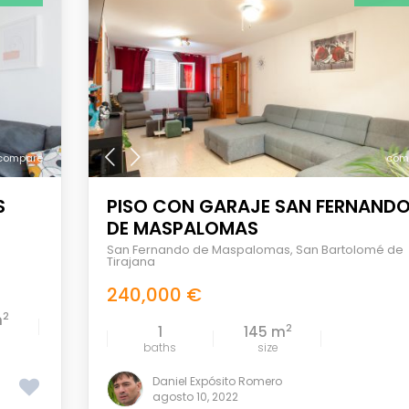
compare
com
S
PISO CON GARAJE SAN FERNAND
DE MASPALOMAS
San Fernando de Maspalomas
,
San Bartolomé de
Tirajana
240,000 €
2
m
2
1
145 m
baths
size
Daniel Expósito Romero
agosto 10, 2022