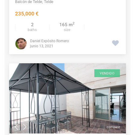
Balcón de Telde
,
Telde
235,000 €
2
2
165 m
baths
size
Daniel Expósito Romero
junio 13, 2021
VENDIDO
compare