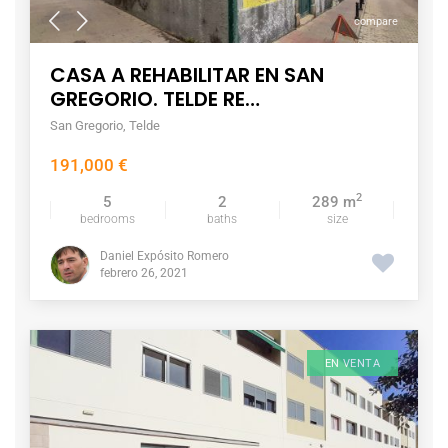
compare
CASA A REHABILITAR EN SAN
GREGORIO. TELDE RE…
San Gregorio
,
Telde
191,000 €
2
5
2
289 m
bedrooms
baths
size
Daniel Expósito Romero
febrero 26, 2021
EN VENTA