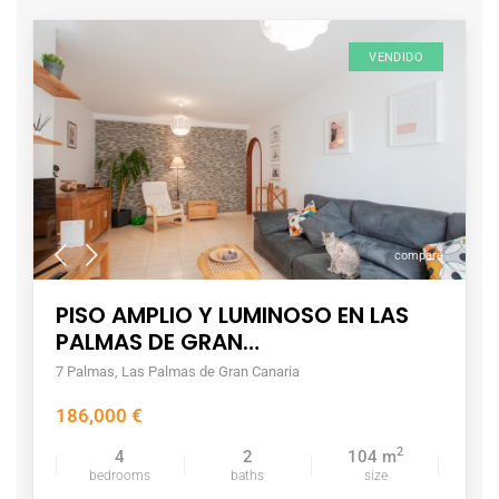
VENDIDO
compare
PISO AMPLIO Y LUMINOSO EN LAS
PALMAS DE GRAN…
7 Palmas
,
Las Palmas de Gran Canaria
186,000 €
2
4
2
104 m
bedrooms
baths
size