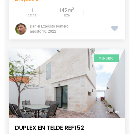
2
1
145 m
baths
size
Daniel Expósito Romero
agosto 10, 2022
VENDIDO
compare
DUPLEX EN TELDE REF152