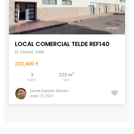
compare
LOCAL COMERCIAL TELDE REF140
EL Caracol
,
Telde
220,400 €
2
3
225 m
baths
size
Daniel Expósito Romero
enero 22, 2021