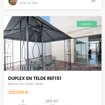
junio 13, 2021
VENDIDO
compare
DUPLEX EN TELDE REF151
Balcón de Telde
,
Telde
235,000 €
2
2
200 m