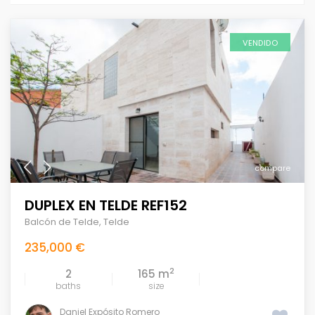
VENDIDO
compare
DUPLEX EN TELDE REF152
Balcón de Telde
,
Telde
235,000 €
2
2
165 m
baths
size
Daniel Expósito Romero